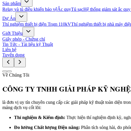
Sản phẩm
Relay và tủ điều khiển bảo vệ
Ắc quy
Tủ sạc
Hệ thống giám sát ắc quy
Dự Án
Thí nghiệm thiết bị điện Trạm 110kV
Thí nghiệm thiết bị nhà máy điệ
Giới Thiệu
Giấy phép - Chứng chỉ
Tin Tức - Tài liệu kỹ Thuật
Liên hệ
Tuyển dụng
Về Chúng Tôi
CÔNG TY TNHH GIẢI PHÁP KỸ NGHÊ
là đơn vị uy tín chuyên cung cấp các giải pháp kỹ thuật toàn diện t
mảng dịch vụ cốt lõi:
Thí nghiệm & Kiểm định:
Thực hiện thí nghiệm định kỳ, nghiệ
Đo lường Chất lượng Điện năng:
Phân tích sóng hài, đo phó