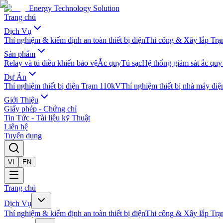
Energy Technology Solution
Trang chủ
Dịch Vụ
Thí nghiệm & kiểm định an toàn thiết bị điện
Thi công & Xây lắp Trạm
Sản phẩm
Relay và tủ điều khiển bảo vệ
Ắc quy
Tủ sạc
Hệ thống giám sát ắc quy
Dự Án
Thí nghiệm thiết bị điện Trạm 110kV
Thí nghiệm thiết bị nhà máy điệ
Giới Thiệu
Giấy phép - Chứng chỉ
Tin Tức - Tài liệu kỹ Thuật
Liên hệ
Tuyển dụng
VI
EN
Trang chủ
Dịch Vụ
Thí nghiệm & kiểm định an toàn thiết bị điện
Thi công & Xây lắp Trạm