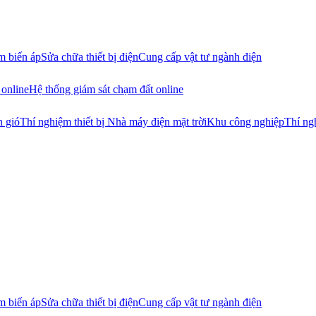
 biến áp
Sửa chữa thiết bị điện
Cung cấp vật tư ngành điện
 online
Hệ thống giám sát chạm đất online
n gió
Thí nghiệm thiết bị Nhà máy điện mặt trời
Khu công nghiệp
Thí ng
 biến áp
Sửa chữa thiết bị điện
Cung cấp vật tư ngành điện