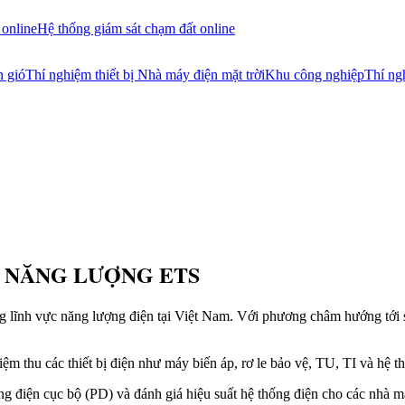
 online
Hệ thống giám sát chạm đất online
n gió
Thí nghiệm thiết bị Nhà máy điện mặt trời
Khu công nghiệp
Thí ng
̣ NĂNG LƯỢNG ETS
rong lĩnh vực năng lượng điện tại Việt Nam. Với phương châm hướng tới
m thu các thiết bị điện như máy biến áp, rơ le bảo vệ, TU, TI và hệ t
ng điện cục bộ (PD) và đánh giá hiệu suất hệ thống điện cho các nhà m