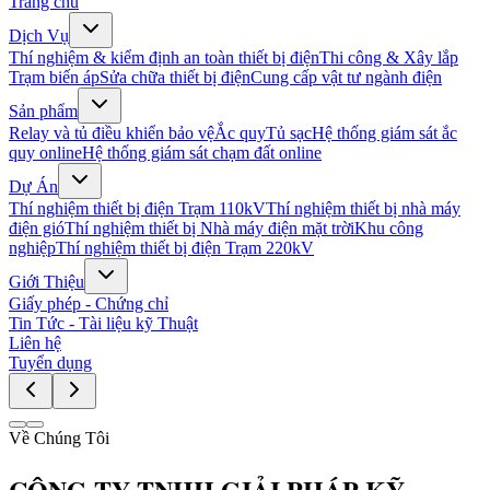
Trang chủ
Dịch Vụ
Thí nghiệm & kiểm định an toàn thiết bị điện
Thi công & Xây lắp
Trạm biến áp
Sửa chữa thiết bị điện
Cung cấp vật tư ngành điện
Sản phẩm
Relay và tủ điều khiển bảo vệ
Ắc quy
Tủ sạc
Hệ thống giám sát ắc
quy online
Hệ thống giám sát chạm đất online
Dự Án
Thí nghiệm thiết bị điện Trạm 110kV
Thí nghiệm thiết bị nhà máy
điện gió
Thí nghiệm thiết bị Nhà máy điện mặt trời
Khu công
nghiệp
Thí nghiệm thiết bị điện Trạm 220kV
Giới Thiệu
Giấy phép - Chứng chỉ
Tin Tức - Tài liệu kỹ Thuật
Liên hệ
Tuyển dụng
Về Chúng Tôi
CÔNG TY TNHH GIẢI PHÁP KỸ