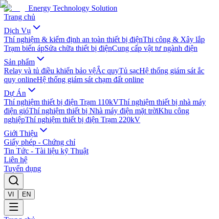
Energy Technology Solution
Trang chủ
Dịch Vụ
Thí nghiệm & kiểm định an toàn thiết bị điện
Thi công & Xây lắp
Trạm biến áp
Sửa chữa thiết bị điện
Cung cấp vật tư ngành điện
Sản phẩm
Relay và tủ điều khiển bảo vệ
Ắc quy
Tủ sạc
Hệ thống giám sát ắc
quy online
Hệ thống giám sát chạm đất online
Dự Án
Thí nghiệm thiết bị điện Trạm 110kV
Thí nghiệm thiết bị nhà máy
điện gió
Thí nghiệm thiết bị Nhà máy điện mặt trời
Khu công
nghiệp
Thí nghiệm thiết bị điện Trạm 220kV
Giới Thiệu
Giấy phép - Chứng chỉ
Tin Tức - Tài liệu kỹ Thuật
Liên hệ
Tuyển dụng
VI
EN