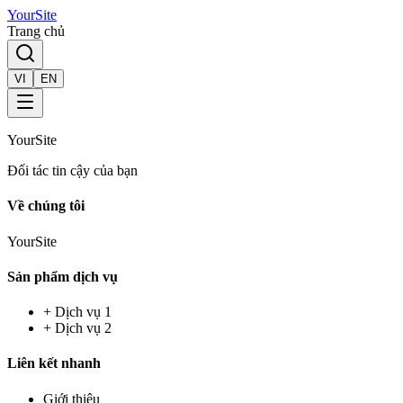
YourSite
Trang chủ
VI
EN
YourSite
Đối tác tin cậy của bạn
Về chúng tôi
YourSite
Sản phẩm dịch vụ
+
Dịch vụ 1
+
Dịch vụ 2
Liên kết nhanh
Giới thiệu